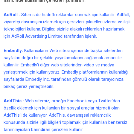
haricinde kullanılan çerezler şunlardır:
AdRoll :
Sitemizde hedefli reklamlar sunmak için kullanılır. AdRoll,
ziyaretçi davranışını izlemek için çerezleri, pikselleri izleme ve ilgili
teknolojileri kullanır. Bilgiler, sizinle alakalı reklamları hazırlamak
için AdRoll Advertising Limited tarafından işlenir.
Embedly:
Kullanıcıların Web sitesi içerisinde başka sitelerden
sayfaları doğru bir şekilde yayınlamalarını sağlamak amacı ile
kullanılır. Embedly'i diğer web sitelerinden video ve medya
yerleştirmek için kullanıyoruz. Embedly platformlarının kullanıldığı
sayfalarda Embedly Inc. tarafından gömülü olarak tarayıcınıza
birkaç çerez yerleştirebilir.
AddThis :
Web sitemiz, örneğin Facebook veya Twitter’dan
özellik eklemek için kullanılan bir sosyal araçlar hizmeti olan
AddThis’i de kullanıyor. AddThis, davranışsal reklamcılık
konusunda sizinle ilgili bilgileri toplamak için kullanılan benzersiz
tanımlayıcıları barındıran çerezleri kullanır.