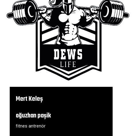
Mert Keleş
fitness
oğuzhan paşik
fitnes antrenör