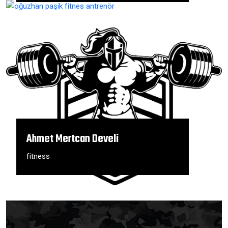
Ahmet Mertcan Develi
fitness