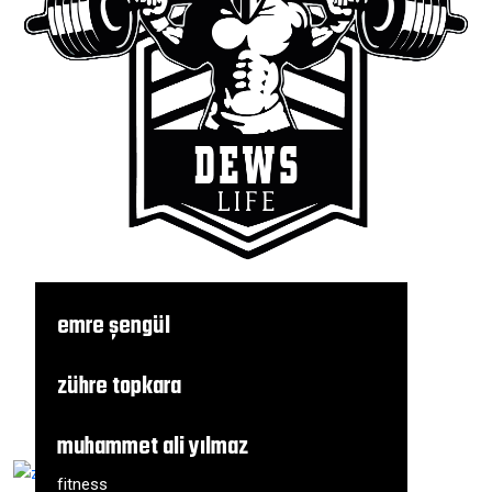
emre şengül
fitness
zühre topkara
fitness
muhammet ali yılmaz
fitness