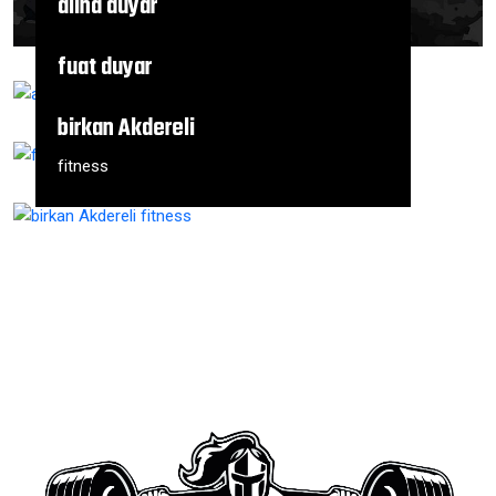
alina duyar
FİTNESS
fuat duyar
fitness
birkan Akdereli
fitness